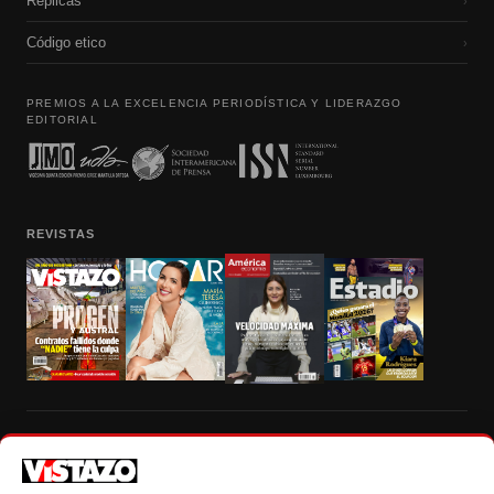
Réplicas
›
Código etico
›
PREMIOS A LA EXCELENCIA PERIODÍSTICA Y LIDERAZGO
EDITORIAL
REVISTAS
Prohibida la reproducción total, parcial y traducción a cualquier idioma, sin
autorización escrita de su titular, de todos los contenidos de Vistazo.com.