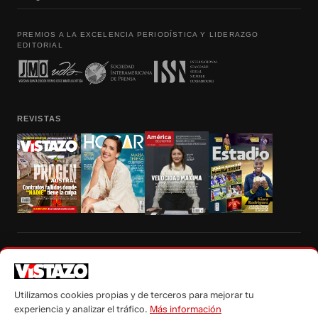
PREMIOS A LA EXCELENCIA PERIODÍSTICA Y LIDERAZGO
EDITORIAL
REVISTAS
Prohibida la reproducción total, parcial y traducción a cualquier idioma, sin
autorización escrita de su titular, de todos los contenidos de Vistazo.com.
Utilizamos cookies propias y de terceros para mejorar tu
experiencia y analizar el tráfico.
Más información