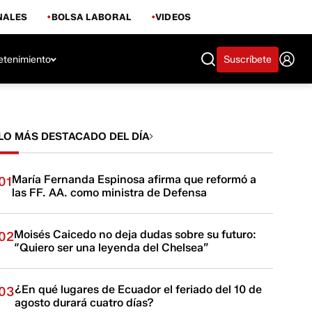
NALES
BOLSA LABORAL
VIDEOS
etenimiento
Suscríbete
LO MÁS DESTACADO DEL DÍA
María Fernanda Espinosa afirma que reformó a
01
las FF. AA. como ministra de Defensa
Moisés Caicedo no deja dudas sobre su futuro:
02
“Quiero ser una leyenda del Chelsea”
¿En qué lugares de Ecuador el feriado del 10 de
03
agosto durará cuatro días?