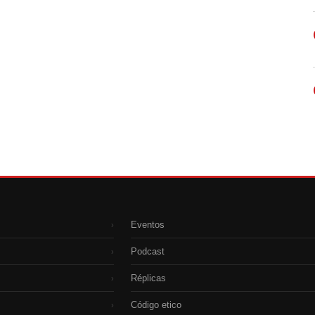
Eventos
›
Podcast
›
Réplicas
›
Código etico
›