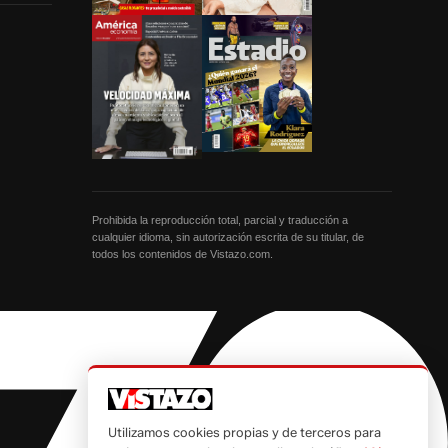
Prohibida la reproducción total, parcial y traducción a
cualquier idioma, sin autorización escrita de su titular, de
todos los contenidos de Vistazo.com.
Utilizamos cookies propias y de terceros para