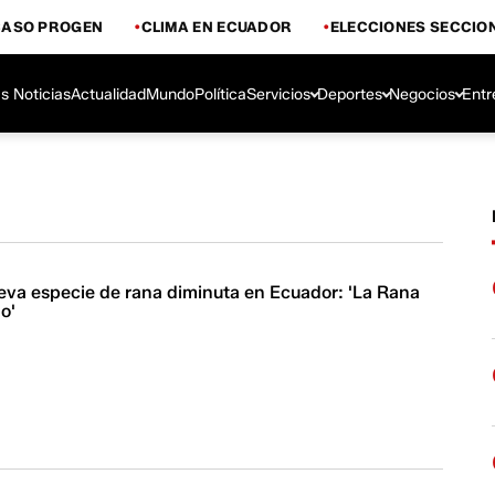
CASO PROGEN
CLIMA EN ECUADOR
ELECCIONES SECCIO
s Noticias
Actualidad
Mundo
Política
Servicios
Deportes
Negocios
Entr
va especie de rana diminuta en Ecuador: 'La Rana
o'