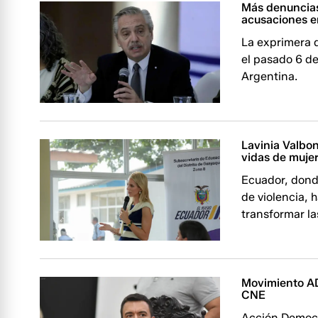
Más denuncias
acusaciones e
La exprimera 
el pasado 6 d
Argentina.
Lavinia Valbon
vidas de muje
Ecuador, donde
de violencia, 
transformar la
Movimiento AD
CNE
Acción Democr