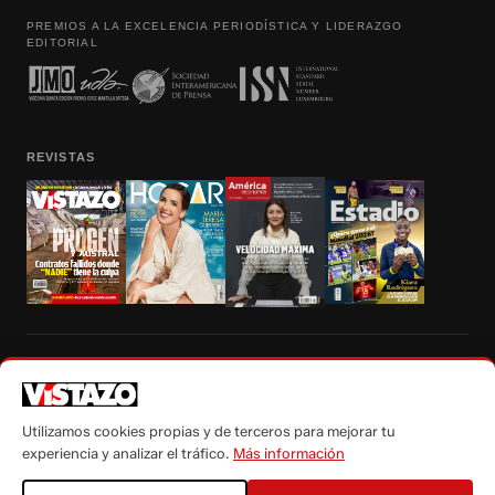
PREMIOS A LA EXCELENCIA PERIODÍSTICA Y LIDERAZGO
EDITORIAL
REVISTAS
Prohibida la reproducción total, parcial y traducción a cualquier idioma, sin
autorización escrita de su titular, de todos los contenidos de Vistazo.com.
Utilizamos cookies propias y de terceros para mejorar tu
experiencia y analizar el tráfico.
Más información