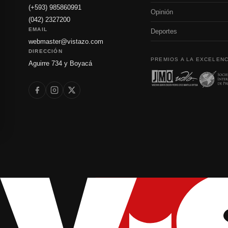
(+593) 985860991
Opinión
(042) 2327200
EMAIL
Deportes
webmaster@vistazo.com
DIRECCIÓN
PREMIOS A LA EXCELENC
Aguirre 734 y Boyacá