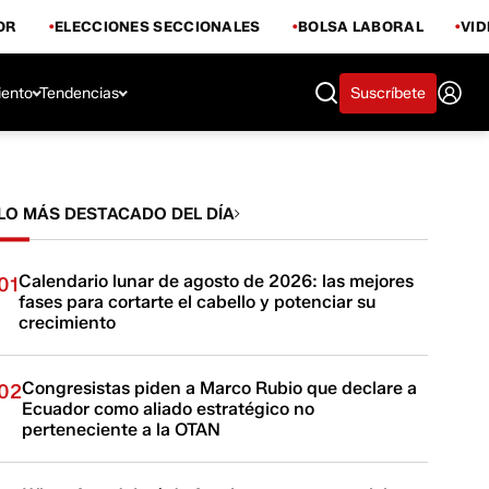
OR
ELECCIONES SECCIONALES
BOLSA LABORAL
VI
iento
Tendencias
Suscríbete
LO MÁS DESTACADO DEL DÍA
Calendario lunar de agosto de 2026: las mejores
01
fases para cortarte el cabello y potenciar su
crecimiento
Congresistas piden a Marco Rubio que declare a
02
Ecuador como aliado estratégico no
perteneciente a la OTAN