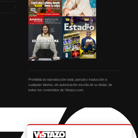
›
Prohibida la reproducción total, parcial y traducción a
cualquier idioma, sin autorización escrita de su titular, de
todos los contenidos de Vistazo.com.