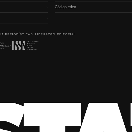
Código etico
›
›
IA PERIODÍSTICA Y LIDERAZGO EDITORIAL