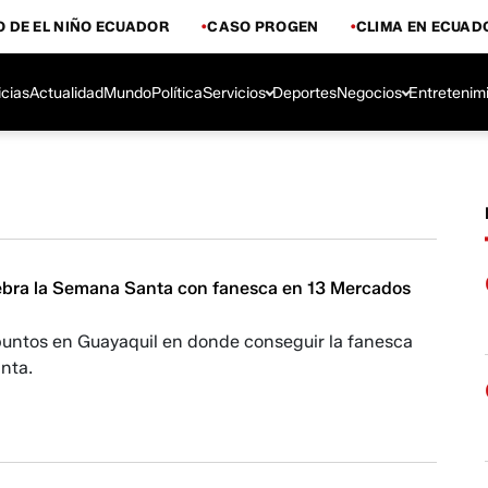
 DE EL NIÑO ECUADOR
CASO PROGEN
CLIMA EN ECUAD
icias
Actualidad
Mundo
Política
Servicios
Deportes
Negocios
Entretenim
ebra la Semana Santa con fanesca en 13 Mercados
puntos en Guayaquil en donde conseguir la fanesca
nta.