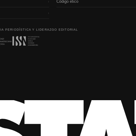
Código etico
›
›
IA PERIODÍSTICA Y LIDERAZGO EDITORIAL