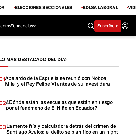
OR
ELECCIONES SECCIONALES
BOLSA LABORAL
VI
iento
Tendencias
Suscríbete
LO MÁS DESTACADO DEL DÍA
Abelardo de la Espriella se reunió con Noboa,
01
Milei y el Rey Felipe VI antes de su investidura
¿Dónde están las escuelas que están en riesgo
02
por el fenómeno de El Niño en Ecuador?
La mente fría y calculadora detrás del crimen de
03
Santiago Ávalos: el delito se planificó en un night