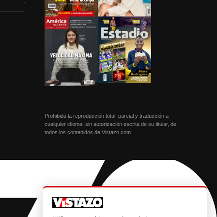
›
Prohibida la reproducción total, parcial y traducción a
cualquier idioma, sin autorización escrita de su titular, de
todos los contenidos de Vistazo.com.