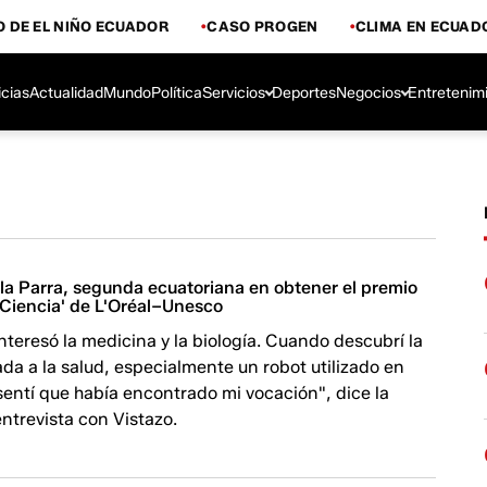
 DE EL NIÑO ECUADOR
CASO PROGEN
CLIMA EN ECUAD
icias
Actualidad
Mundo
Política
Servicios
Deportes
Negocios
Entretenim
lla Parra, segunda ecuatoriana en obtener el premio
 Ciencia' de L'Oréal–Unesco
teresó la medicina y la biología. Cuando descubrí la
ada a la salud, especialmente un robot utilizado en
sentí que había encontrado mi vocación", dice la
ntrevista con Vistazo.