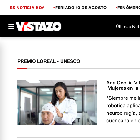
ES NOTICIA HOY
FERIADO 10 DE AGOSTO
FENÓMENO
Últimas Not
PREMIO LOREAL - UNESCO
Ana Cecilia Vi
'Mujeres en la
"Siempre me in
robótica aplic
neurocirugía, 
cuencana en e