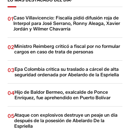
LO MÁS DESTACADO DEL DÍA
Caso Villavicencio: Fiscalía pidió difusión roja de
01
Interpol para José Serrano, Ronny Aleaga, Xavier
Jordán y Wilmer Chavarría
Ministro Reimberg criticó a fiscal por no formular
02
cargos en caso de trata de personas
Epa Colombia critica su traslado a cárcel de alta
03
seguridad ordenada por Abelardo de la Espriella
Hijo de Baldor Bermeo, exalcalde de Ponce
04
Enríquez, fue aprehendido en Puerto Bolívar
Ataque con explosivos destruye un peaje un día
05
después de la posesión de Abelardo De la
Espriella