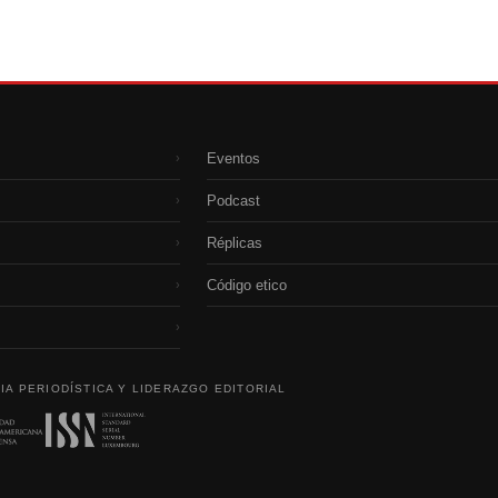
Eventos
›
Podcast
›
Réplicas
›
Código etico
›
›
IA PERIODÍSTICA Y LIDERAZGO EDITORIAL