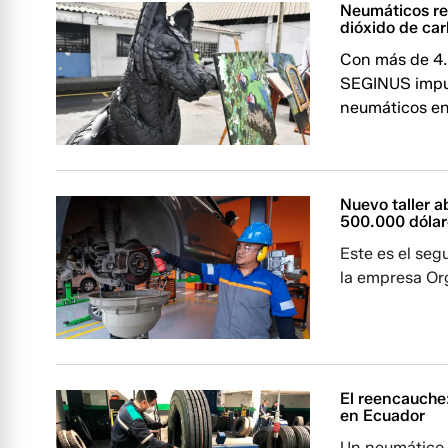
Neumáticos re
dióxido de ca
Con más de 4.0
SEGINUS impul
neumáticos en
Nuevo taller a
500.000 dólar
Este es el seg
la empresa Or
El reencauche
en Ecuador
Un neumático