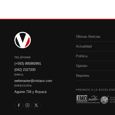
Últimas Noticias
Actualidad
Política
TELÉFONO
(+593) 985860991
Opinión
(042) 2327200
EMAIL
Deportes
webmaster@vistazo.com
DIRECCIÓN
PREMIOS A LA EXCELENC
Aguirre 734 y Boyacá