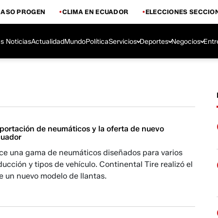
CASO PROGEN
CLIMA EN ECUADOR
ELECCIONES SECCIO
s Noticias
Actualidad
Mundo
Política
Servicios
Deportes
Negocios
Entr
portación de neumáticos y la oferta de nuevo
cuador
ce una gama de neumáticos diseñados para varios
ducción y tipos de vehículo. Continental Tire realizó el
e un nuevo modelo de llantas.