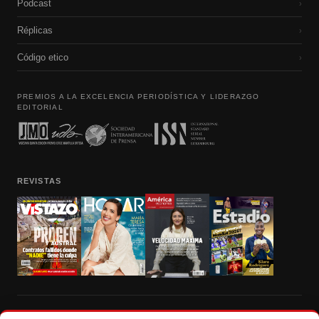
Podcast
›
Réplicas
›
Código etico
›
PREMIOS A LA EXCELENCIA PERIODÍSTICA Y LIDERAZGO
EDITORIAL
REVISTAS
Prohibida la reproducción total, parcial y traducción a cualquier idioma, sin