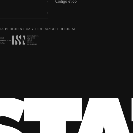
Código etico
›
›
IA PERIODÍSTICA Y LIDERAZGO EDITORIAL