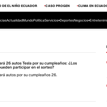
 DE EL NIÑO ECUADOR
CASO PROGEN
CLIMA EN ECUAD
icias
Actualidad
Mundo
Política
Servicios
Deportes
Negocios
Entretenim
ará 26 autos Tesla por su cumpleaños: ¿Los
ueden participar en el sorteo?
ará autos por su cumpleaños 26.