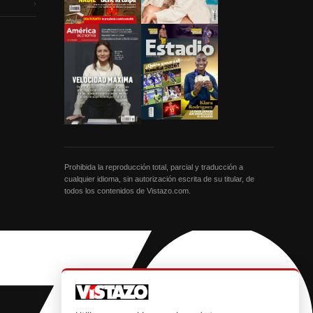
›
Prohibida la reproducción total, parcial y traducción a
cualquier idioma, sin autorización escrita de su titular, de
todos los contenidos de Vistazo.com.