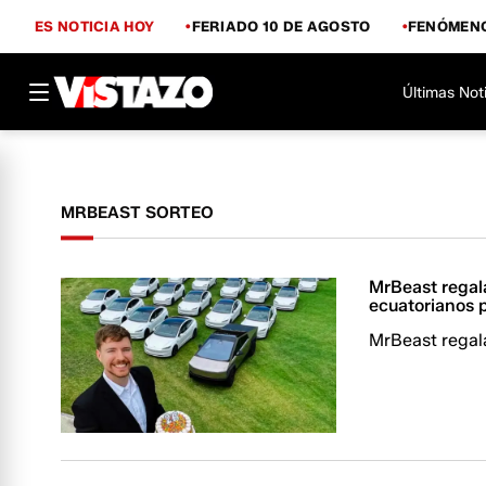
ES NOTICIA HOY
FERIADO 10 DE AGOSTO
FENÓMENO
Últimas Not
MRBEAST SORTEO
MrBeast regal
ecuatorianos p
MrBeast regal