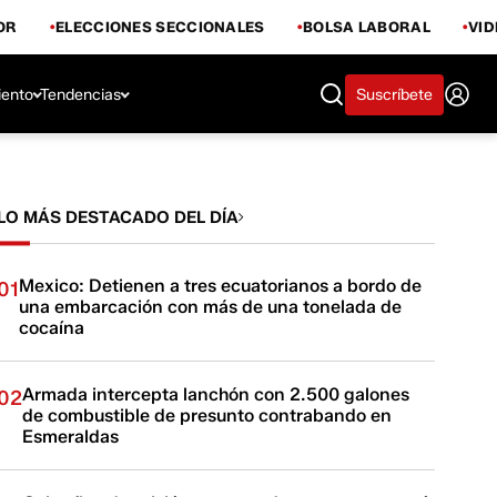
OR
ELECCIONES SECCIONALES
BOLSA LABORAL
VI
iento
Tendencias
Suscríbete
LO MÁS DESTACADO DEL DÍA
Mexico: Detienen a tres ecuatorianos a bordo de
01
una embarcación con más de una tonelada de
cocaína
Armada intercepta lanchón con 2.500 galones
02
de combustible de presunto contrabando en
Esmeraldas