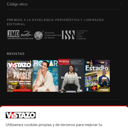
Código etico
›
PREMIOS A LA EXCELENCIA PERIODÍSTICA Y LIDERAZGO
EDITORIAL
REVISTAS
Prohibida la reproducción total, parcial y traducción a cualquier idioma, sin
autorización escrita de su titular, de todos los contenidos de Vistazo.com.
Utilizamos cookies propias y de terceros para mejorar tu