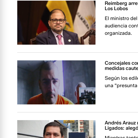
Reimberg arre
Los Lobos
El ministro del
audiencia con
organizada.
Concejales cor
medidas caute
Según los edil
una "presunta
Andrés Arauz 
Ligados: alegó 
Mientras tanto