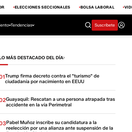
OR
ELECCIONES SECCIONALES
BOLSA LABORAL
VI
iento
Tendencias
Suscríbete
LO MÁS DESTACADO DEL DÍA
Trump firma decreto contra el "turismo" de
01
ciudadanía por nacimiento en EEUU
Guayaquil: Rescatan a una persona atrapada tras
02
accidente en la vía Perimetral
Pabel Muñoz inscribe su candidatura a la
03
reelección por una alianza ante suspensión de la