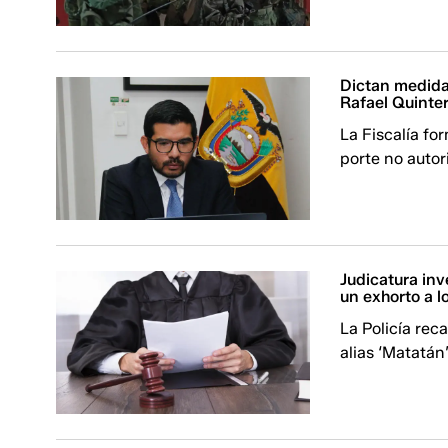
Dictan medidas
Rafael Quinter
La Fiscalía fo
porte no auto
Judicatura inv
un exhorto a l
La Policía rec
alias ‘Matatán