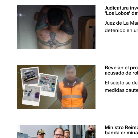
Judicatura inv
'Los Lobos' de
Juez de La Ma
detenido en u
Revelan el pro
acusado de rob
El sujeto se d
medidas cautel
Ministro Reimb
banda criminal