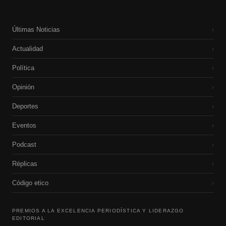
Últimas Noticias
›
Actualidad
›
Política
›
Opinión
›
Deportes
›
Eventos
›
Podcast
›
Réplicas
›
Código etico
›
PREMIOS A LA EXCELENCIA PERIODÍSTICA Y LIDERAZGO
EDITORIAL