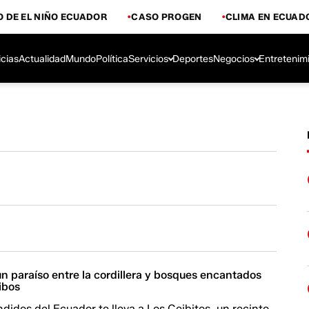
 DE EL NIÑO ECUADOR
CASO PROGEN
CLIMA EN ECUAD
icias
Actualidad
Mundo
Política
Servicios
Deportes
Negocios
Entretenim
un paraíso entre la cordillera y bosques encantados
ibos
didos del Ecuador te lleva a Los Ceibitos, un recinto