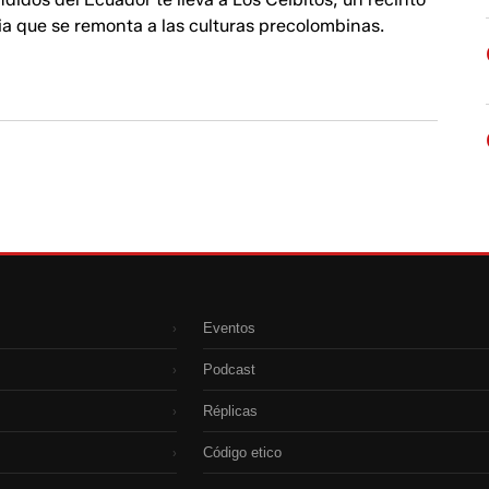
ia que se remonta a las culturas precolombinas.
Eventos
›
Podcast
›
Réplicas
›
Código etico
›