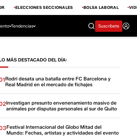
OR
ELECCIONES SECCIONALES
BOLSA LABORAL
VI
iento
Tendencias
Suscríbete
LO MÁS DESTACADO DEL DÍA
Rodri desata una batalla entre FC Barcelona y
01
Real Madrid en el mercado de fichajes
Investigan presunto envenenamiento masivo de
02
animales por disputas personales al sur de Quito
Festival Internacional del Globo Mitad del
03
Mundo: Fechas, artistas y actividades del evento