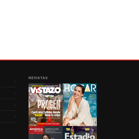
REVISTAS
›
›
›
›