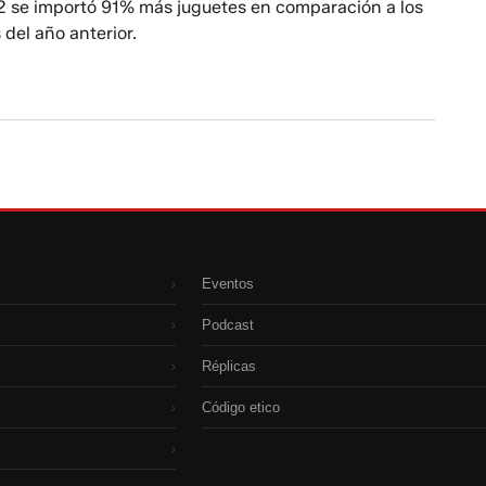
22 se importó 91% más juguetes en comparación a los
del año anterior.
Eventos
›
Podcast
›
Réplicas
›
Código etico
›
›