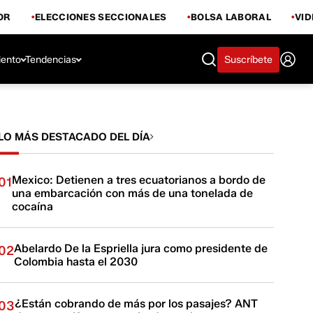
OR
ELECCIONES SECCIONALES
BOLSA LABORAL
VI
iento
Tendencias
Suscríbete
LO MÁS DESTACADO DEL DÍA
Mexico: Detienen a tres ecuatorianos a bordo de
01
una embarcación con más de una tonelada de
cocaína
Abelardo De la Espriella jura como presidente de
02
Colombia hasta el 2030
¿Están cobrando de más por los pasajes? ANT
03