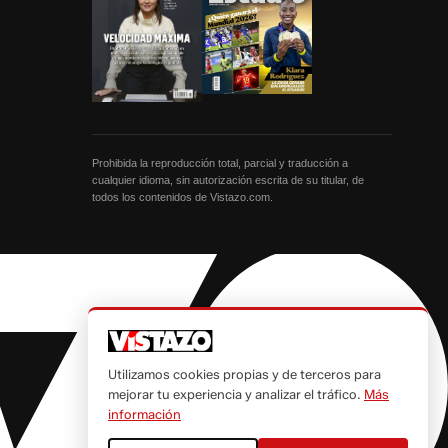
Prohibida la reproducción total, parcial y traducción a
cualquier idioma, sin autorización escrita de su titular, de
todos los contenidos de Vistazo.com.
Utilizamos cookies propias y de terceros para
mejorar tu experiencia y analizar el tráfico.
Más
información