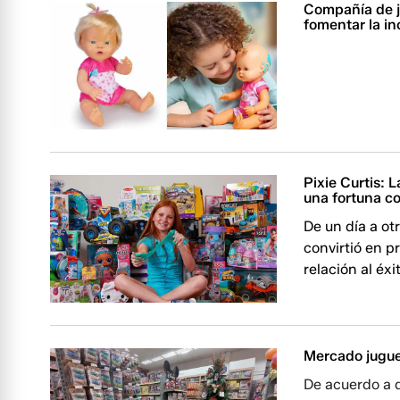
Compañía de 
fomentar la in
Pixie Curtis: 
una fortuna c
De un día a ot
convirtió en p
relación al éx
Mercado jugue
De acuerdo a 