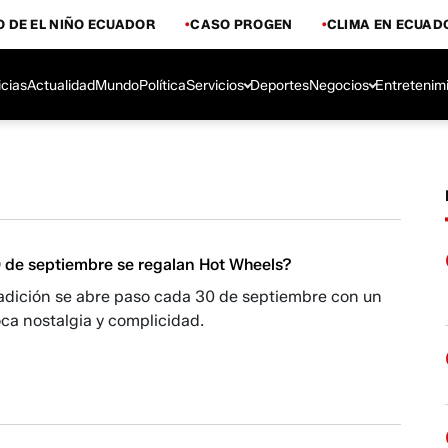
 DE EL NIÑO ECUADOR
CASO PROGEN
CLIMA EN ECUAD
icias
Actualidad
Mundo
Política
Servicios
Deportes
Negocios
Entretenim
0 de septiembre se regalan Hot Wheels?
radición se abre paso cada 30 de septiembre con un
ca nostalgia y complicidad.