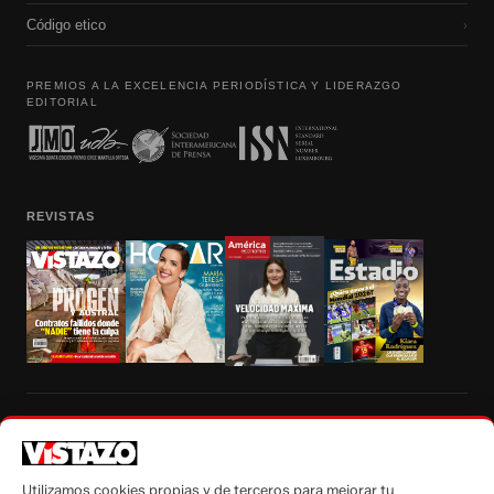
Código etico
›
PREMIOS A LA EXCELENCIA PERIODÍSTICA Y LIDERAZGO
EDITORIAL
REVISTAS
Prohibida la reproducción total, parcial y traducción a cualquier idioma, sin
autorización escrita de su titular, de todos los contenidos de Vistazo.com.
Utilizamos cookies propias y de terceros para mejorar tu