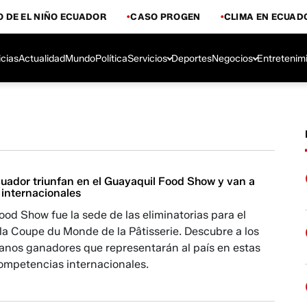
 DE EL NIÑO ECUADOR
CASO PROGEN
CLIMA EN ECUAD
icias
Actualidad
Mundo
Política
Servicios
Deportes
Negocios
Entretenim
cuador triunfan en el Guayaquil Food Show y van a
internacionales
ood Show fue la sede de las eliminatorias para el
la Coupe du Monde de la Pâtisserie. Descubre a los
ianos ganadores que representarán al país en estas
competencias internacionales.