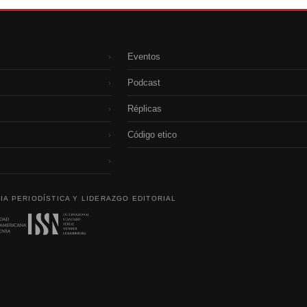
Eventos
›
Podcast
›
Réplicas
›
Código etico
›
›
IA PERIODÍSTICA Y LIDERAZGO EDITORIAL