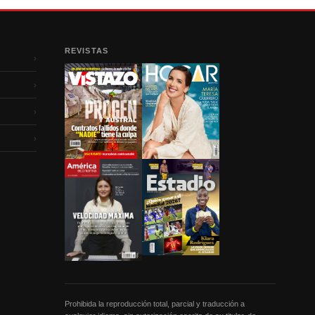
REVISTAS
›
›
›
›
Prohibida la reproducción total, parcial y traducción a