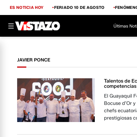
ES NOTICIA HOY
FERIADO 10 DE AGOSTO
FENÓMENO
Últimas Not
JAVIER PONCE
Talentos de E
competencias 
El Guayaquil F
Bocuse d’Or y 
chefs ecuator
prestigiosas 