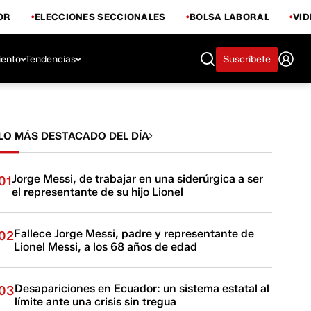
OR
ELECCIONES SECCIONALES
BOLSA LABORAL
VI
iento
Tendencias
Suscríbete
LO MÁS DESTACADO DEL DÍA
Jorge Messi, de trabajar en una siderúrgica a ser
01
el representante de su hijo Lionel
Fallece Jorge Messi, padre y representante de
02
Lionel Messi, a los 68 años de edad
Desapariciones en Ecuador: un sistema estatal al
03
límite ante una crisis sin tregua