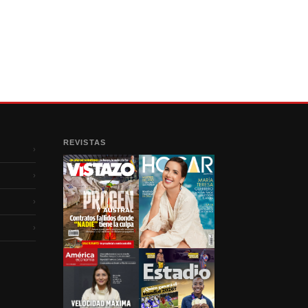
REVISTAS
›
›
›
›