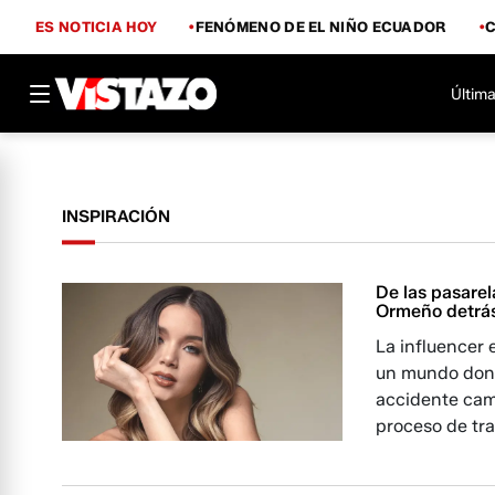
ES NOTICIA HOY
FENÓMENO DE EL NIÑO ECUADOR
Última
INSPIRACIÓN
De las pasarel
Ormeño detrás
La influencer 
un mundo donde
accidente camb
proceso de tr