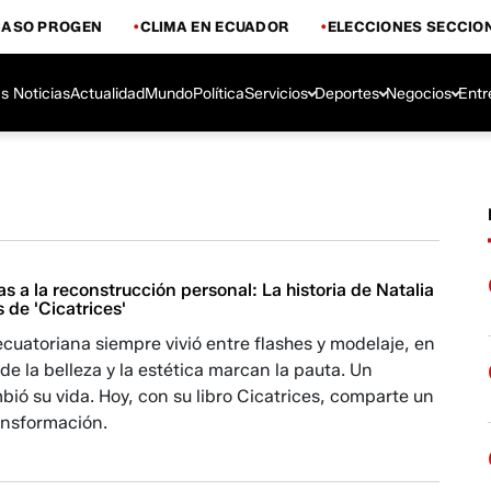
CASO PROGEN
CLIMA EN ECUADOR
ELECCIONES SECCIO
s Noticias
Actualidad
Mundo
Política
Servicios
Deportes
Negocios
Entr
as a la reconstrucción personal: La historia de Natalia
 de 'Cicatrices'
ecuatoriana siempre vivió entre flashes y modelaje, en
 la belleza y la estética marcan la pauta. Un
ió su vida. Hoy, con su libro Cicatrices, comparte un
ansformación.