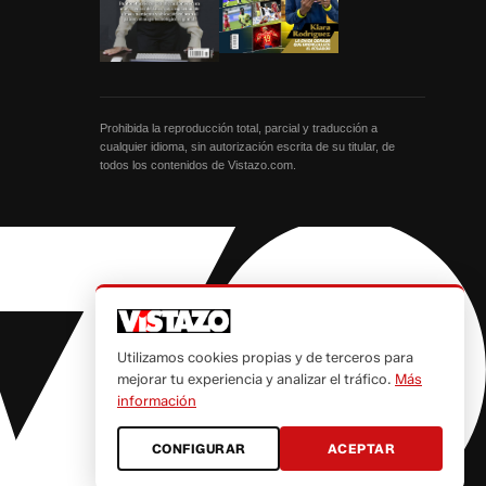
Prohibida la reproducción total, parcial y traducción a
cualquier idioma, sin autorización escrita de su titular, de
todos los contenidos de Vistazo.com.
Utilizamos cookies propias y de terceros para
mejorar tu experiencia y analizar el tráfico.
Más
información
CONFIGURAR
ACEPTAR