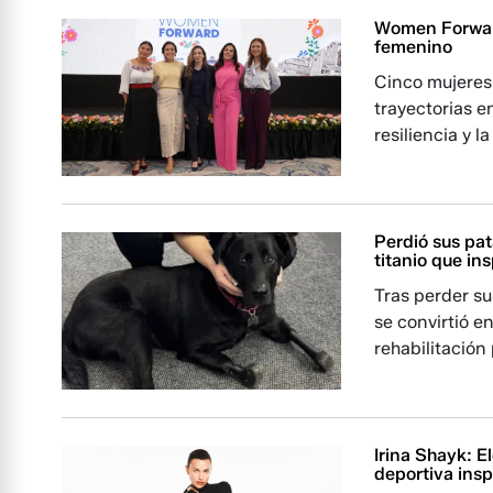
Women Forward:
femenino
Cinco mujeres
trayectorias e
resiliencia y 
Perdió sus pat
titanio que in
Tras perder s
se convirtió e
rehabilitación
Irina Shayk: 
deportiva insp