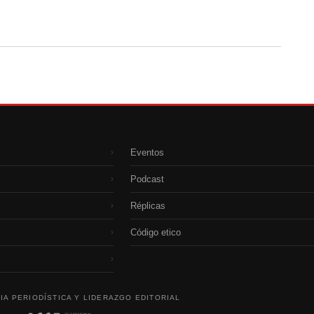
Eventos
›
Podcast
›
Réplicas
›
Código etico
›
›
IA PERIODÍSTICA Y LIDERAZGO EDITORIAL