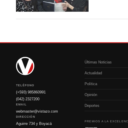
Últimas Noticias
Actualidad
Política
TELÉFONO
(+593) 985860991
Opinión
(042) 2327200
EMAIL
Deportes
webmaster@vistazo.com
DIRECCIÓN
PREMIOS A LA EXCELENC
Aguirre 734 y Boyacá