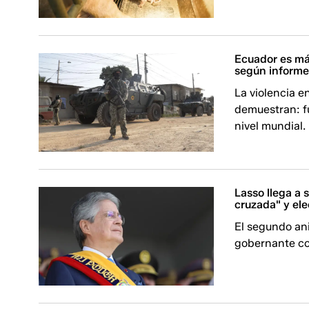
Ecuador es más
según informe
La violencia e
demuestran: fu
nivel mundial.
Lasso llega a
cruzada" y el
El segundo ani
gobernante co