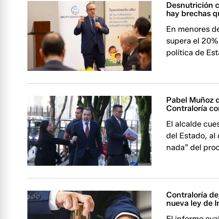
Desnutrición c
hay brechas q
En menores de
supera el 20%
política de Es
Pabel Muñoz d
Contraloría co
El alcalde cue
del Estado, a
nada” del proc
Contraloría de
nueva ley de I
El informe eva