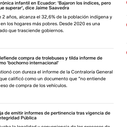
rónica infantil en Ecuador: 'Bajaron los índices, pero
ue superar', dice Jaime Saavedra
 2 años, alcanza el 32,6% de la población indígena y
 en los hogares más pobres. Desde 2020 es una
tado que trasciende gobiernos.
efiende compra de trolebuses y tilda informe de
mo 'bochorno internacional'
stionó con dureza el informe de la Contraloría General
l que calificó como un documento que “no entiende
eso de compra de los vehículos.
ja de emitir informes de pertinencia tras vigencia de
ntegridad Pública
luaba la legalidad y conveniencia de los procesos de