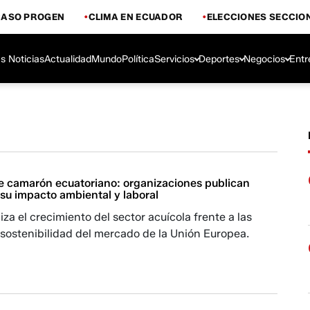
CASO PROGEN
CLIMA EN ECUADOR
ELECCIONES SECCIO
s Noticias
Actualidad
Mundo
Política
Servicios
Deportes
Negocios
Entr
e camarón ecuatoriano: organizaciones publican
su impacto ambiental y laboral
iza el crecimiento del sector acuícola frente a las
sostenibilidad del mercado de la Unión Europea.