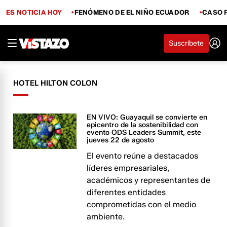
ES NOTICIA HOY
FENÓMENO DE EL NIÑO ECUADOR
CASO 
Suscríbete
HOTEL HILTON COLON
EN VIVO: Guayaquil se convierte en
epicentro de la sostenibilidad con
evento ODS Leaders Summit, este
jueves 22 de agosto
El evento reúne a destacados
líderes empresariales,
académicos y representantes de
diferentes entidades
comprometidas con el medio
ambiente.