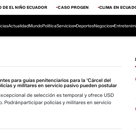
 DE EL NIÑO ECUADOR
CASO PROGEN
CLIMA EN ECUAD
icias
Actualidad
Mundo
Política
Servicios
Deportes
Negocios
Entretenim
tes para guías penitenciarios para la 'Cárcel del
licías y militares en servicio pasivo pueden postular
excepcional de selección es temporal y ofrece USD
o. Podránparticipar policías y militares en servicio