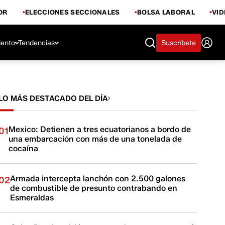
OR
ELECCIONES SECCIONALES
BOLSA LABORAL
VI
iento
Tendencias
Suscríbete
LO MÁS DESTACADO DEL DÍA
Mexico: Detienen a tres ecuatorianos a bordo de
01
una embarcación con más de una tonelada de
cocaína
Armada intercepta lanchón con 2.500 galones
02
de combustible de presunto contrabando en
Esmeraldas