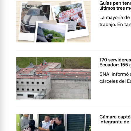
Guías penitenc
últimos tres 
La mayoría de 
trabajo. En ta
170 servidores
Ecuador: 155 g
SNAI informó q
cárceles del E
Cámara captó 
integrante de