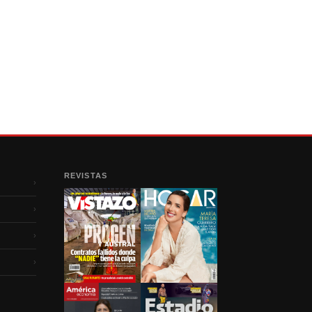
REVISTAS
›
›
›
›