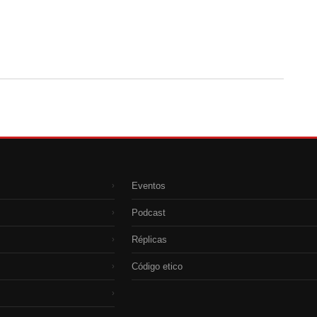
Eventos
›
Podcast
›
Réplicas
›
Código etico
›
›