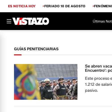
ES NOTICIA HOY
FERIADO 10 DE AGOSTO
FENÓMENO
Últimas Not
GUÍAS PENITENCIARIAS
Se abren vacan
Encuentro': po
Este proceso 
1.212 de salari
pasivo.