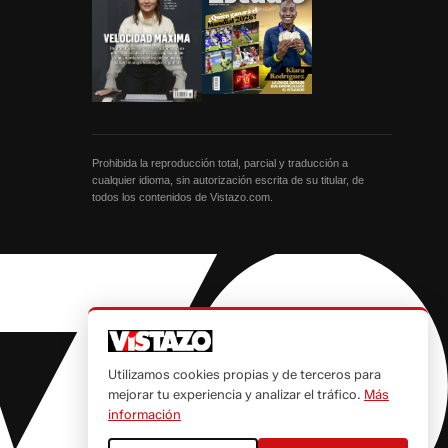
Prohibida la reproducción total, parcial y traducción a
cualquier idioma, sin autorización escrita de su titular, de
todos los contenidos de Vistazo.com.
Utilizamos cookies propias y de terceros para
mejorar tu experiencia y analizar el tráfico.
Más
información