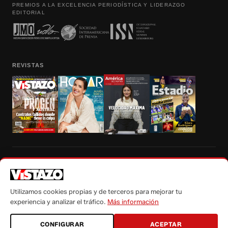
PREMIOS A LA EXCELENCIA PERIODÍSTICA Y LIDERAZGO
EDITORIAL
REVISTAS
Prohibida la reproducción total, parcial y traducción a cualquier idioma, sin
autorización escrita de su titular, de todos los contenidos de Vistazo.com.
Utilizamos cookies propias y de terceros para mejorar tu
experiencia y analizar el tráfico.
Más información
CONFIGURAR
ACEPTAR