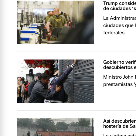
Trump conside
de ciudades ‘
La Administra
ciudades que l
federales.
Gobierno verif
descubiertos e
Ministro John
prestamistas '
Así descubrier
hostería de S
La víctima est