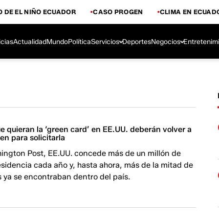
 DE EL NIÑO ECUADOR
CASO PROGEN
CLIMA EN ECUAD
icias
Actualidad
Mundo
Política
Servicios
Deportes
Negocios
Entretenim
e quieran la ‘green card’ en EE.UU. deberán volver a
en para solicitarla
ington Post, EE.UU. concede más de un millón de
sidencia cada año y, hasta ahora, más de la mitad de
es ya se encontraban dentro del país.