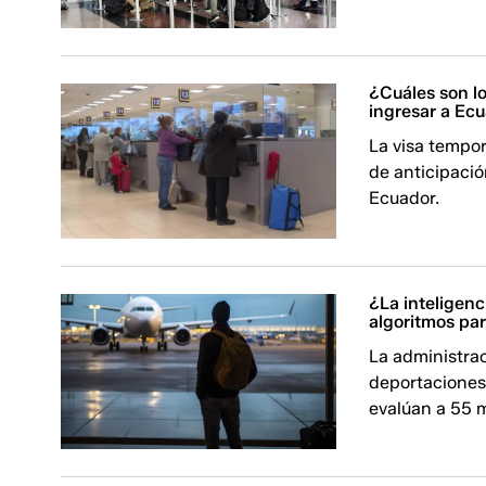
¿Cuáles son lo
ingresar a Ec
La visa tempor
de anticipación
Ecuador.
¿La inteligenc
algoritmos par
La administra
deportaciones,
evalúan a 55 m