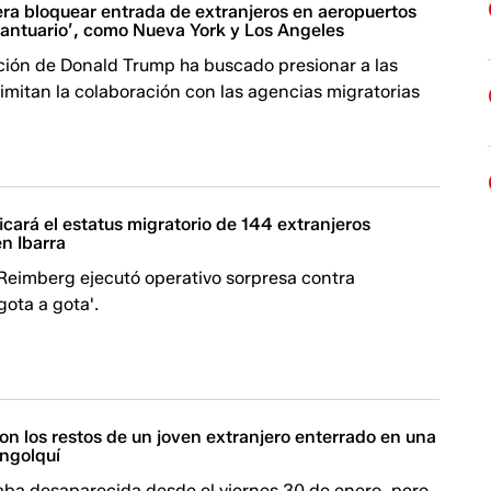
ra bloquear entrada de extranjeros en aeropuertos
santuario’, como Nueva York y Los Angeles
ción de Donald Trump ha buscado presionar a las
imitan la colaboración con las agencias migratorias
icará el estatus migratorio de 144 extranjeros
n Ibarra
 Reimberg ejecutó operativo sorpresa contra
gota a gota'.
on los restos de un joven extranjero enterrado en una
angolquí
aba desaparecida desde el viernes 30 de enero, pero