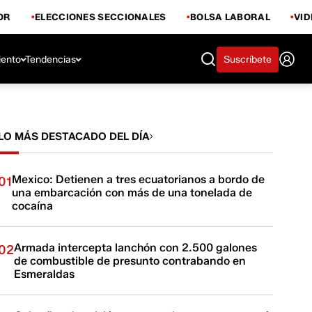
OR
ELECCIONES SECCIONALES
BOLSA LABORAL
VI
iento
Tendencias
Suscríbete
LO MÁS DESTACADO DEL DÍA
Mexico: Detienen a tres ecuatorianos a bordo de
01
una embarcación con más de una tonelada de
cocaína
Armada intercepta lanchón con 2.500 galones
02
de combustible de presunto contrabando en
Esmeraldas