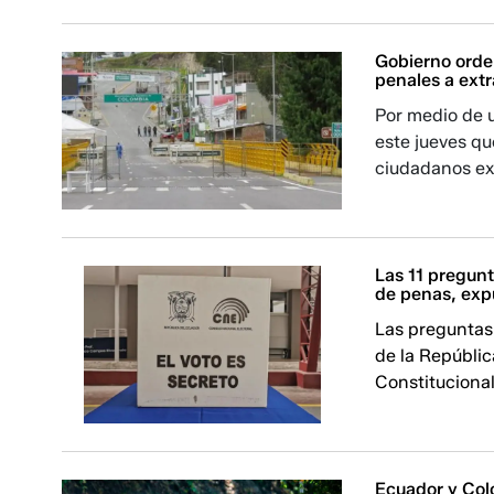
Gobierno orden
penales a extr
Por medio de u
este jueves qu
ciudadanos ext
Las 11 pregun
de penas, expu
Las preguntas 
de la Repúblic
Constitucional
Ecuador y Col