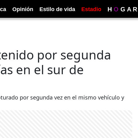
H
O
G
A
R
ica
Opinión
Estilo de vida
Estadio
tenido por segunda
as en el sur de
apturado por segunda vez en el mismo vehículo y