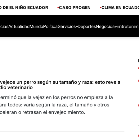
 DE EL NIÑO ECUADOR
CASO PROGEN
CLIMA EN ECUAD
icias
Actualidad
Mundo
Política
Servicios
Deportes
Negocios
Entretenim
vejece un perro según su tamaño y raza: esto revela
io veterinario
erminó que la vejez en los perros no empieza a la
a todos: varía según la raza, el tamaño y otros
celeran o retrasan el envejecimiento.