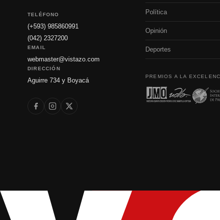
Política
TELÉFONO
(+593) 985860991
Opinión
(042) 2327200
EMAIL
Deportes
webmaster@vistazo.com
DIRECCIÓN
PREMIOS A LA EXCELENC
Aguirre 734 y Boyacá