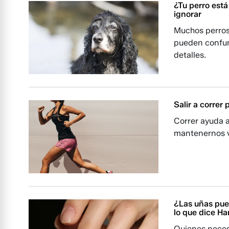
¿Tu perro est
ignorar
Muchos perros
pueden confun
detalles.
Salir a correr
Correr ayuda a
mantenernos vi
¿Las uñas pue
lo que dice Ha
Quienes neces