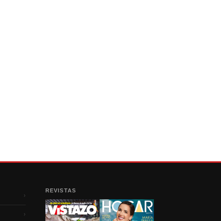
REVISTAS
›
›