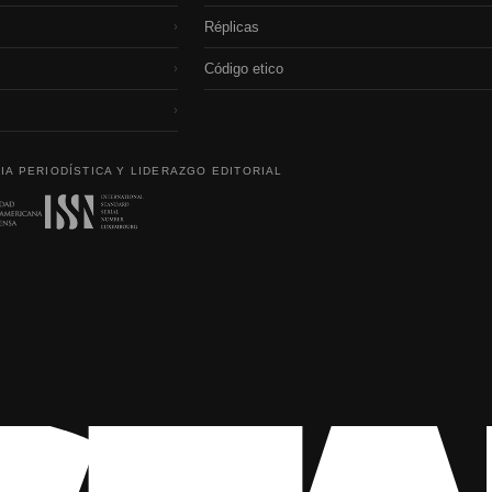
Réplicas
›
Código etico
›
›
IA PERIODÍSTICA Y LIDERAZGO EDITORIAL