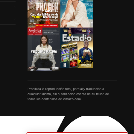
›
›
Prohibida la reproducción total, parcial y traducción a
cualquier idioma, sin autorización escrita de su titular, de
todos los contenidos de Vistazo.com.