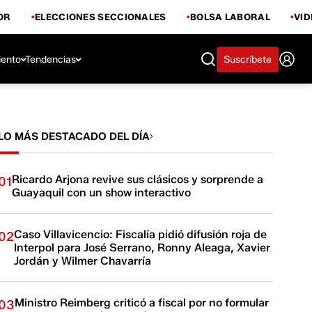
OR
ELECCIONES SECCIONALES
BOLSA LABORAL
VI
iento
Tendencias
Suscríbete
LO MÁS DESTACADO DEL DÍA
Ricardo Arjona revive sus clásicos y sorprende a
01
Guayaquil con un show interactivo
Caso Villavicencio: Fiscalía pidió difusión roja de
02
Interpol para José Serrano, Ronny Aleaga, Xavier
Jordán y Wilmer Chavarría
Ministro Reimberg criticó a fiscal por no formular
03