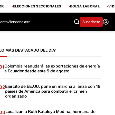
OR
ELECCIONES SECCIONALES
BOLSA LABORAL
VI
iento
Tendencias
Suscríbete
LO MÁS DESTACADO DEL DÍA
Colombia reanudará las exportaciones de energía
01
a Ecuador desde este 5 de agosto
Ejército de EE.UU. pone en marcha alianza con 18
02
países de América para combatir el crimen
organizado
Localizan a Ruth Kataleya Medina, hermana de
03