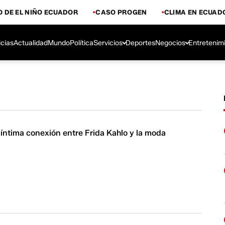
 DE EL NIÑO ECUADOR
CASO PROGEN
CLIMA EN ECUAD
icias
Actualidad
Mundo
Política
Servicios
Deportes
Negocios
Entretenim
a íntima conexión entre Frida Kahlo y la moda