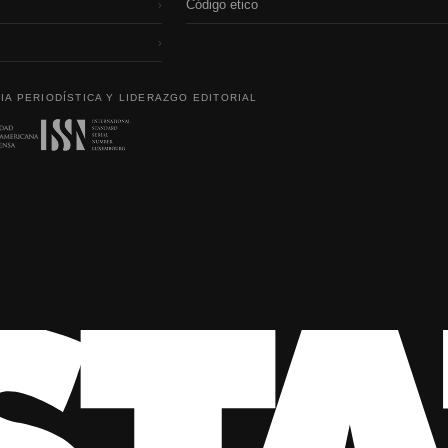
Código etico
›
›
IA PERIODÍSTICA Y LIDERAZGO EDITORIAL