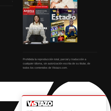
›
Prohibida la reproducción total, parcial y traducción a
cualquier idioma, sin autorización escrita de su titular, de
todos los contenidos de Vistazo.com.