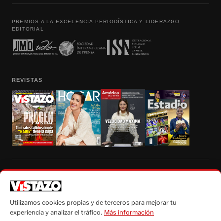
PREMIOS A LA EXCELENCIA PERIODÍSTICA Y LIDERAZGO
EDITORIAL
REVISTAS
Prohibida la reproducción total, parcial y traducción a cualquier idioma, sin
autorización escrita de su titular, de todos los contenidos de Vistazo.com.
Utilizamos cookies propias y de terceros para mejorar tu
experiencia y analizar el tráfico.
Más información