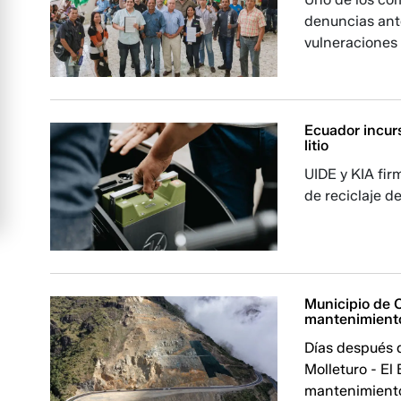
denuncias ante
vulneraciones 
Ecuador incurs
litio
UIDE y KIA fir
de reciclaje de
Municipio de 
mantenimiento 
Días después d
Molleturo - El
mantenimient