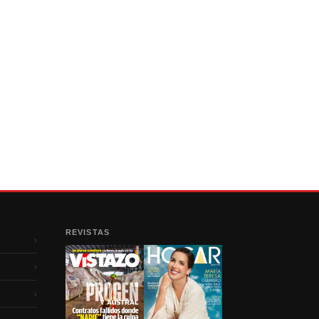
REVISTAS
›
›
›