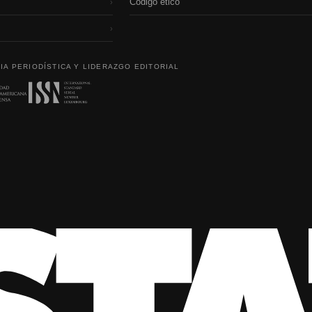
Código etico
›
›
IA PERIODÍSTICA Y LIDERAZGO EDITORIAL