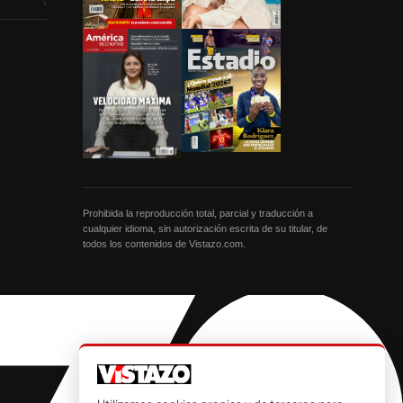
›
Prohibida la reproducción total, parcial y traducción a
cualquier idioma, sin autorización escrita de su titular, de
todos los contenidos de Vistazo.com.