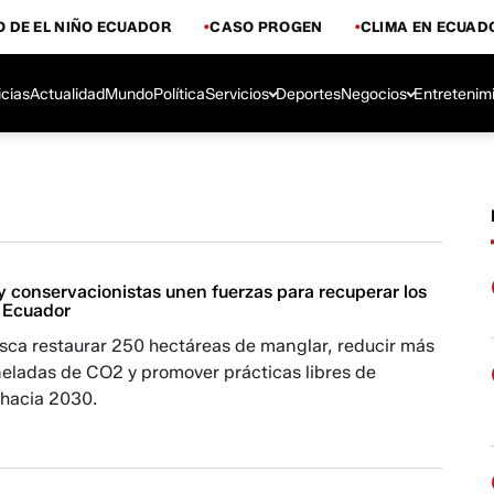
 DE EL NIÑO ECUADOR
CASO PROGEN
CLIMA EN ECUAD
icias
Actualidad
Mundo
Política
Servicios
Deportes
Negocios
Entretenim
 conservacionistas unen fuerzas para recuperar los
 Ecuador
usca restaurar 250 hectáreas de manglar, reducir más
neladas de CO2 y promover prácticas libres de
 hacia 2030.