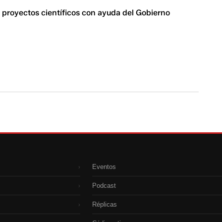
á proyectos científicos con ayuda del Gobierno
Eventos
›
Podcast
›
Réplicas
›