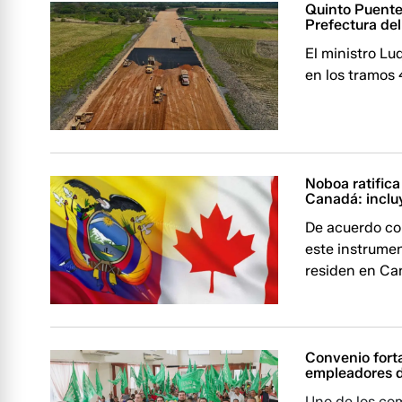
Quinto Puente
Prefectura del
El ministro L
en los tramos 
Noboa ratifica
Canadá: inclu
De acuerdo con
este instrume
residen en Ca
Convenio forta
empleadores d
Uno de los co