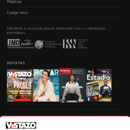
Réplicas
›
Código etico
›
PREMIOS A LA EXCELENCIA PERIODÍSTICA Y LIDERAZGO
EDITORIAL
REVISTAS
Prohibida la reproducción total, parcial y traducción a cualquier idioma, sin
autorización escrita de su titular, de todos los contenidos de Vistazo.com.