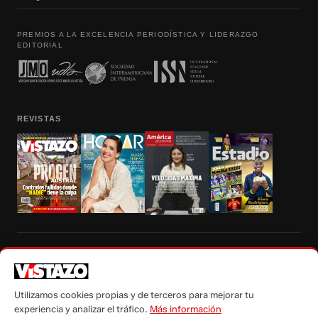
PREMIOS A LA EXCELENCIA PERIODÍSTICA Y LIDERAZGO
EDITORIAL
REVISTAS
Prohibida la reproducción total, parcial y traducción a cualquier idioma, sin
autorización escrita de su titular, de todos los contenidos de Vistazo.com.
Utilizamos cookies propias y de terceros para mejorar tu
experiencia y analizar el tráfico.
Más información