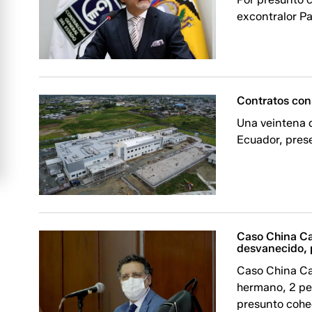
excontralor Pa
Contratos con
Una veintena 
Ecuador, prese
Caso China Ca
desvanecido, p
Caso China Cam
hermano, 2 pe
presunto coh