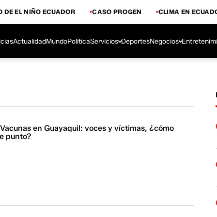
 DE EL NIÑO ECUADOR
CASO PROGEN
CLIMA EN ECUAD
icias
Actualidad
Mundo
Política
Servicios
Deportes
Negocios
Entretenim
| Vacunas en Guayaquil: voces y víctimas, ¿cómo
te punto?