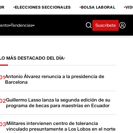
OR
ELECCIONES SECCIONALES
BOLSA LABORAL
VI
iento
Tendencias
Suscríbete
LO MÁS DESTACADO DEL DÍA
Antonio Álvarez renuncia a la presidencia de
01
Barcelona
Guillermo Lasso lanza la segunda edición de su
02
programa de becas para maestrías en Ecuador
Militares intervienen centro de tolerancia
03
vinculado presuntamente a Los Lobos en el norte