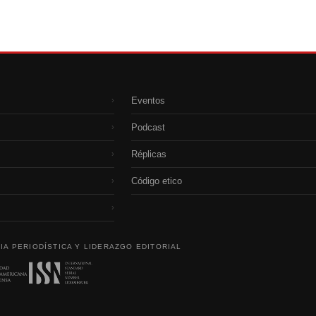
Eventos
›
Podcast
›
Réplicas
›
Código etico
›
›
IA PERIODÍSTICA Y LIDERAZGO EDITORIAL