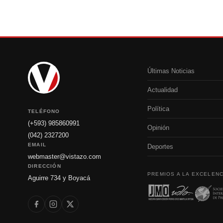
Últimas Noticias
Actualidad
Política
TELÉFONO
(+593) 985860991
Opinión
(042) 2327200
EMAIL
Deportes
webmaster@vistazo.com
DIRECCIÓN
PREMIOS A LA EXCELENC
Aguirre 734 y Boyacá