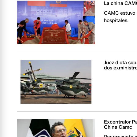
La china CAMC
CAMC estuvo a
hospitales.
Juez dicta sob
dos exministr
Excontralor Pa
China Camc
Por presunto co