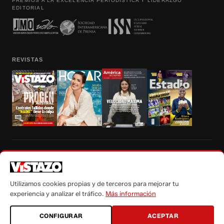
PREMIOS A LA EXCELENCIA PERIODÍSTICA Y LIDERAZGO
EDITORIAL
REVISTAS
Prohibida la reproducción total, parcial y traducción a cualquier idioma, sin
autorización escrita de su titular, de todos los contenidos de Vistazo.com.
Utilizamos cookies propias y de terceros para mejorar tu
experiencia y analizar el tráfico.
Más información
CONFIGURAR
ACEPTAR