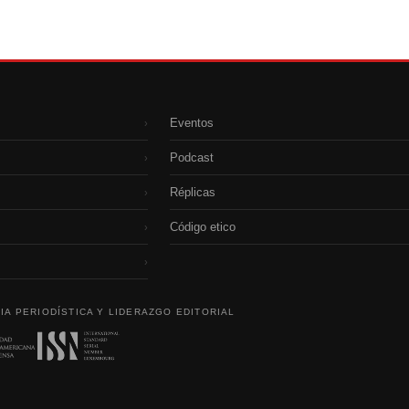
Eventos
›
Podcast
›
Réplicas
›
Código etico
›
›
IA PERIODÍSTICA Y LIDERAZGO EDITORIAL