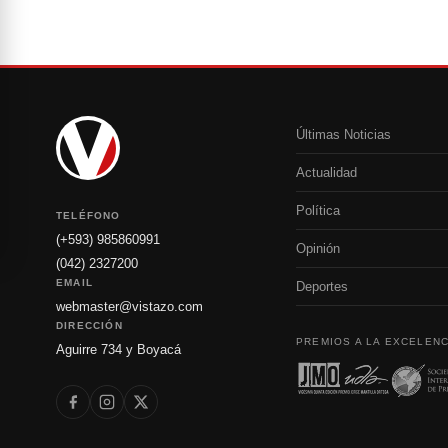
Últimas Noticias
Actualidad
Política
TELÉFONO
(+593) 985860991
Opinión
(042) 2327200
EMAIL
Deportes
webmaster@vistazo.com
DIRECCIÓN
PREMIOS A LA EXCELENC
Aguirre 734 y Boyacá