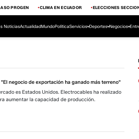
CASO PROGEN
CLIMA EN ECUADOR
ELECCIONES SECCIO
s Noticias
Actualidad
Mundo
Política
Servicios
Deportes
Negocios
Entr
: "El negocio de exportación ha ganado más terreno"
ercado es Estados Unidos. Electrocables ha realizado
ara aumentar la capacidad de producción.