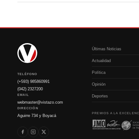
Últimas Noticias
Actualidad
Política
TELÉFONO
(+593) 985860991
Opinión
(042) 2327200
EMAIL
Deportes
webmaster@vistazo.com
DIRECCIÓN
PREMIOS A LA EXCELENC
Aguirre 734 y Boyacá