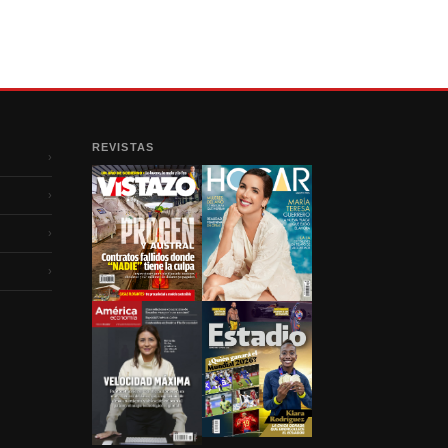
REVISTAS
›
›
›
›