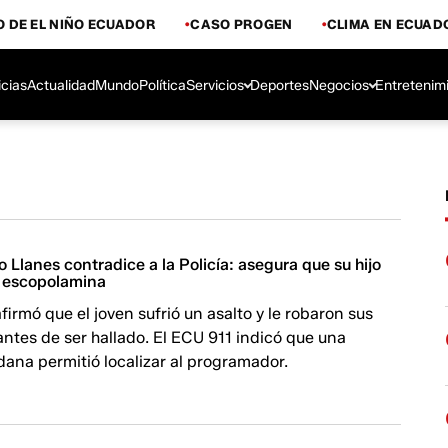
 DE EL NIÑO ECUADOR
CASO PROGEN
CLIMA EN ECUAD
icias
Actualidad
Mundo
Política
Servicios
Deportes
Negocios
Entretenim
 Llanes contradice a la Policía: asegura que su hijo
e escopolamina
firmó que el joven sufrió un asalto y le robaron sus
ntes de ser hallado. El ECU 911 indicó que una
ana permitió localizar al programador.