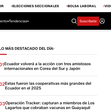
OR
ELECCIONES SECCIONALES
BOLSA LABORAL
VI
iento
Tendencias
Suscríbete
LO MÁS DESTACADO DEL DÍA
Ecuador volverá a la acción con tres amistosos
01
internacionales en Corea del Sur y Japón
Estas fueron las cooperativas más grandes del
02
Ecuador en el 2025
Operación Tracker: capturan a miembros de Los
03
Lagartos que cobraban vacunas en Guayaquil