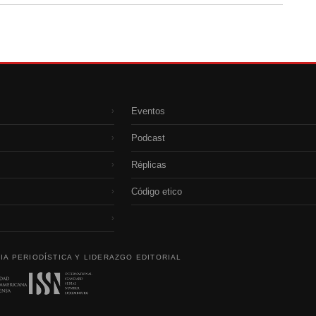
Eventos
›
Podcast
›
Réplicas
›
Código etico
›
›
IA PERIODÍSTICA Y LIDERAZGO EDITORIAL