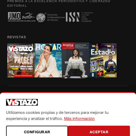
PREMIOS A LA EXCELENCIA PERIODÍSTICA Y LIDERAZGO
EDITORIAL
REVISTAS
Prohibida la reproducción total, parcial y traducción a cualquier idioma, sin
autorización escrita de su titular, de todos los contenidos de Vistazo.com.
Utilizamos cookies propias y de terceros para mejorar tu
experiencia y analizar el tráfico.
Más información
CONFIGURAR
ACEPTAR