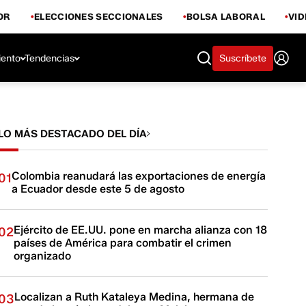
OR
ELECCIONES SECCIONALES
BOLSA LABORAL
VI
iento
Tendencias
Suscríbete
LO MÁS DESTACADO DEL DÍA
Colombia reanudará las exportaciones de energía
01
a Ecuador desde este 5 de agosto
Ejército de EE.UU. pone en marcha alianza con 18
02
países de América para combatir el crimen
organizado
Localizan a Ruth Kataleya Medina, hermana de
03