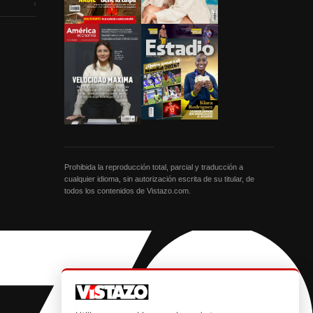
›
Prohibida la reproducción total, parcial y traducción a
cualquier idioma, sin autorización escrita de su titular, de
todos los contenidos de Vistazo.com.