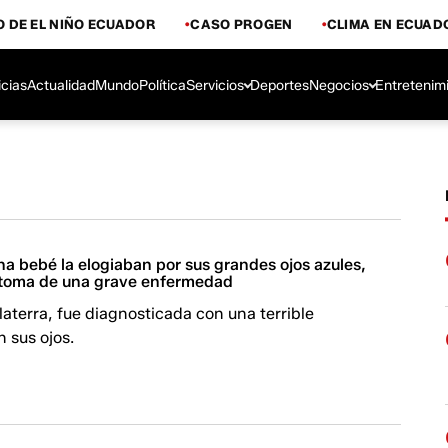
 DE EL NIÑO ECUADOR
CASO PROGEN
CLIMA EN ECUAD
icias
Actualidad
Mundo
Política
Servicios
Deportes
Negocios
Entretenim
una bebé la elogiaban por sus grandes ojos azules,
íntoma de una grave enfermedad
glaterra, fue diagnosticada con una terrible
 sus ojos.