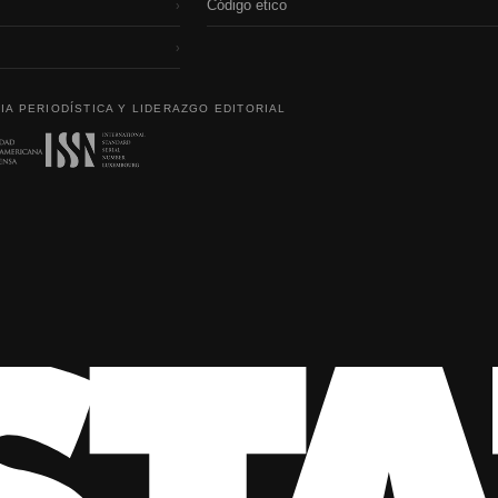
Código etico
›
›
IA PERIODÍSTICA Y LIDERAZGO EDITORIAL