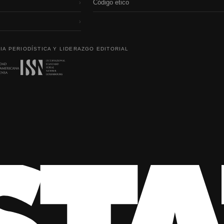
Código etico
›
›
IA PERIODÍSTICA Y LIDERAZGO EDITORIAL