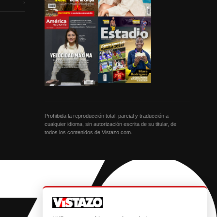
›
Prohibida la reproducción total, parcial y traducción a
cualquier idioma, sin autorización escrita de su titular, de
todos los contenidos de Vistazo.com.