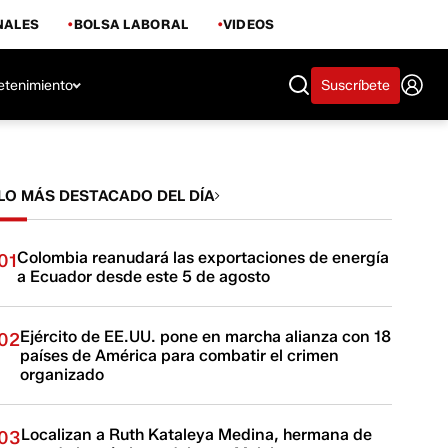
NALES
BOLSA LABORAL
VIDEOS
etenimiento
Suscríbete
LO MÁS DESTACADO DEL DÍA
Colombia reanudará las exportaciones de energía
01
a Ecuador desde este 5 de agosto
Ejército de EE.UU. pone en marcha alianza con 18
02
países de América para combatir el crimen
organizado
Localizan a Ruth Kataleya Medina, hermana de
03