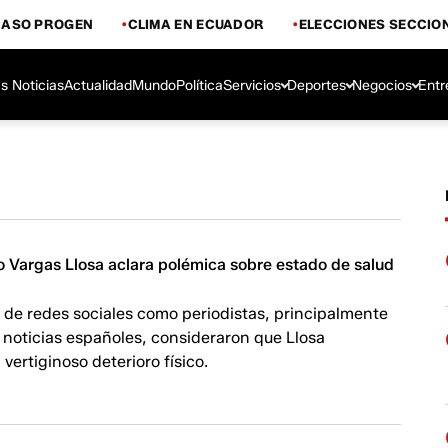
CASO PROGEN
CLIMA EN ECUADOR
ELECCIONES SECCIO
s Noticias
Actualidad
Mundo
Política
Servicios
Deportes
Negocios
Entr
io Vargas Llosa aclara polémica sobre estado de salud
 de redes sociales como periodistas, principalmente
 noticias españoles, consideraron que Llosa
vertiginoso deterioro físico.