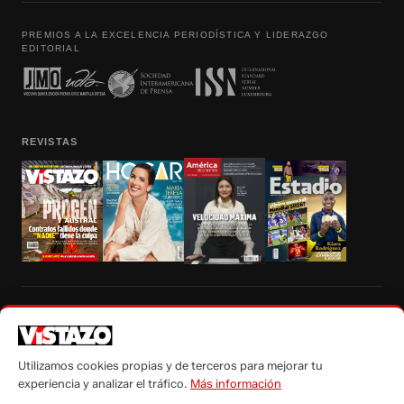
PREMIOS A LA EXCELENCIA PERIODÍSTICA Y LIDERAZGO
EDITORIAL
REVISTAS
Prohibida la reproducción total, parcial y traducción a cualquier idioma, sin
autorización escrita de su titular, de todos los contenidos de Vistazo.com.
Utilizamos cookies propias y de terceros para mejorar tu
experiencia y analizar el tráfico.
Más información