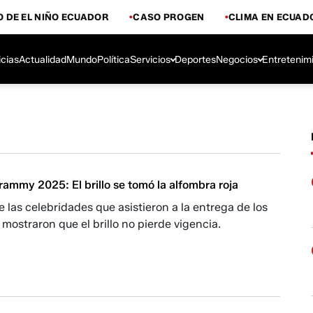
 DE EL NIÑO ECUADOR
CASO PROGEN
CLIMA EN ECUAD
icias
Actualidad
Mundo
Política
Servicios
Deportes
Negocios
Entretenim
ammy 2025: El brillo se tomó la alfombra roja
e las celebridades que asistieron a la entrega de los
ostraron que el brillo no pierde vigencia.