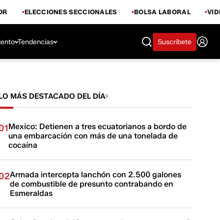
OR
ELECCIONES SECCIONALES
BOLSA LABORAL
VI
iento
Tendencias
Suscríbete
LO MÁS DESTACADO DEL DÍA
Mexico: Detienen a tres ecuatorianos a bordo de
01
una embarcación con más de una tonelada de
cocaína
Armada intercepta lanchón con 2.500 galones
02
de combustible de presunto contrabando en
Esmeraldas