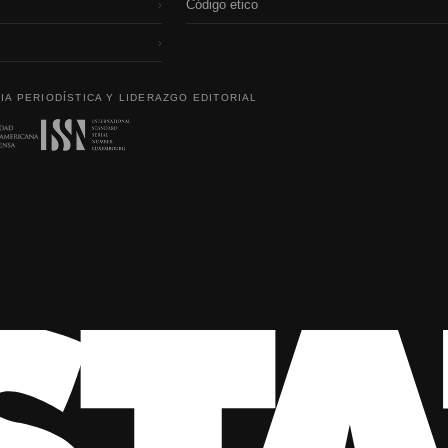
Código etico
›
›
IA PERIODÍSTICA Y LIDERAZGO EDITORIAL