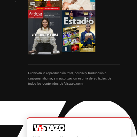
›
Prohibida la reproducción total, parcial y traducción a
cualquier idioma, sin autorización escrita de su titular, de
todos los contenidos de Vistazo.com.