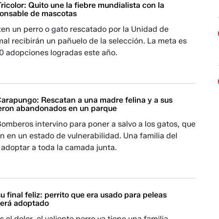
ricolor: Quito une la fiebre mundialista con la
ponsable de mascotas
en un perro o gato rescatado por la Unidad de
al recibirán un pañuelo de la selección. La meta es
50 adopciones logradas este año.
 Carapungo: Rescatan a una madre felina y a sus
ueron abandonados en un parque
omberos intervino para poner a salvo a los gatos, que
 en un estado de vulnerabilidad. Una familia del
 adoptar a toda la camada junta.
u final feliz: perrito que era usado para peleas
será adoptado
s el dolor, el valiente perro ya tiene una familia