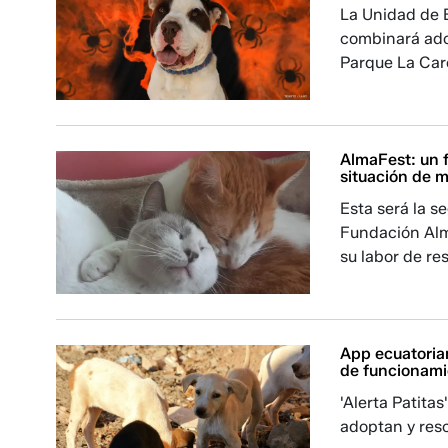
La Unidad de 
combinará adop
Parque La Car
AlmaFest: un f
situación de m
Esta será la s
Fundación Alm
su labor de re
App ecuatoria
de funcionam
'Alerta Patita
adoptan y resc