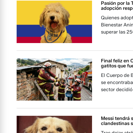
Pasión por la T
adopción res
Quienes adopt
Bienestar Anim
superar las 2
Final feliz en
gatitos que f
El Cuerpo de B
se encontraban
sector decidió
Messi tendrá s
clandestinas 
Tras dejar atrá