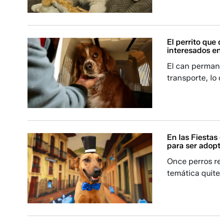
El perrito que
interesados e
El can permane
transporte, lo
En las Fiestas 
para ser adop
Once perros r
temática quite