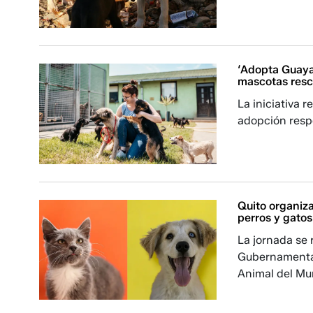
‘Adopta Guaya
mascotas res
La iniciativa 
adopción respo
Quito organiz
perros y gato
La jornada se 
Gubernamental
Animal del Mun