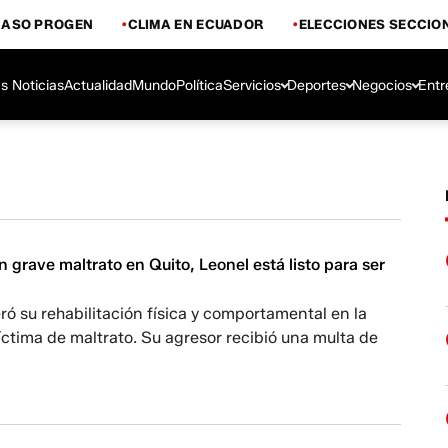
CASO PROGEN
CLIMA EN ECUADOR
ELECCIONES SECCIO
s Noticias
Actualidad
Mundo
Política
Servicios
Deportes
Negocios
Entr
n grave maltrato en Quito, Leonel está listo para ser
ró su rehabilitación física y comportamental en la
íctima de maltrato. Su agresor recibió una multa de