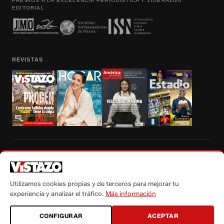
PREMIOS A LA EXCELENCIA PERIODÍSTICA Y LIDERAZGO
EDITORIAL
REVISTAS
Prohibida la reproducción total, parcial y traducción a cualquier idioma, sin
autorización escrita de su titular, de todos los contenidos de Vistazo.com.
Utilizamos cookies propias y de terceros para mejorar tu
experiencia y analizar el tráfico.
Más información
CONFIGURAR
ACEPTAR