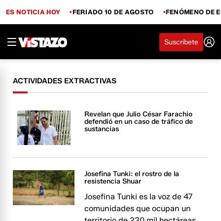
ES NOTICIA HOY
FERIADO 10 DE AGOSTO
FENÓMENO DE E
Suscríbete
ACTIVIDADES EXTRACTIVAS
Revelan que Julio César Farachio
defendió en un caso de tráfico de
sustancias
Josefina Tunki: el rostro de la
resistencia Shuar
Josefina Tunki es la voz de 47
comunidades que ocupan un
territorio de 230 mil hectáreas.