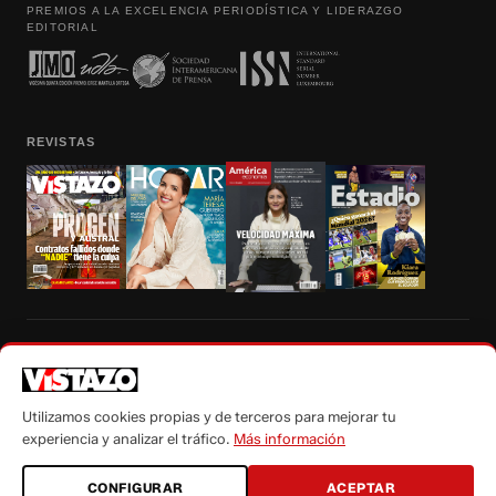
PREMIOS A LA EXCELENCIA PERIODÍSTICA Y LIDERAZGO
EDITORIAL
REVISTAS
Prohibida la reproducción total, parcial y traducción a cualquier idioma, sin
autorización escrita de su titular, de todos los contenidos de Vistazo.com.
Utilizamos cookies propias y de terceros para mejorar tu
experiencia y analizar el tráfico.
Más información
CONFIGURAR
ACEPTAR