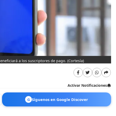
neficiará a los suscriptores de pago.
(Cortesía)
Activar Notificaciones
G
Síguenos en Google Discover