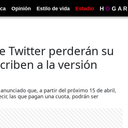
H
O
G
A
R
ica
Opinión
Estilo de vida
Estadio
de Twitter perderán su
criben a la versión
anunciado que, a partir del próximo 15 de abril,
decir, las que pagan una cuota, podrán ser