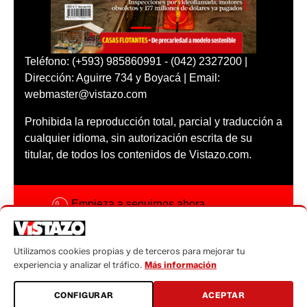
Teléfono: (+593) 985860991 - (042) 2327200 |
Dirección: Aguirre 734 y Boyacá | Email:
webmaster@vistazo.com
Prohibida la reproducción total, parcial y traducción a
cualquier idioma, sin autorización escrita de su
titular, de todos los contenidos de Vistazo.com.
Empieza a seguirnos ahora
Activar notificaciones
Utilizamos cookies propias y de terceros para mejorar tu
Código ética
experiencia y analizar el tráfico.
Más información
Sugerencias a:
CONFIGURAR
ACEPTAR
sugerencias@vistazo.com