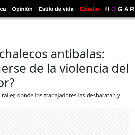
H
O
G
A
R
ica
Opinión
Estilo de vida
Estadio
chalecos antibalas:
rse de la violencia del
or?
taller, donde los trabajadores las desbaratan y