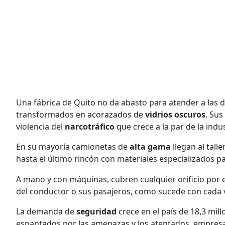
Una fábrica de Quito no da abasto para atender a las 
transformados en acorazados de
vidrios oscuros
. Su
violencia del
narcotráfico
que crece a la par de la ind
En su mayoría camionetas de
alta gama
llegan al tall
hasta el último rincón con materiales especializados par
A mano y con máquinas, cubren cualquier orificio por 
del conductor o sus pasajeros, como sucede con cada 
La demanda de
seguridad
crece en el país de 18,3 mill
espantados por las amenazas y los atentados, empresa