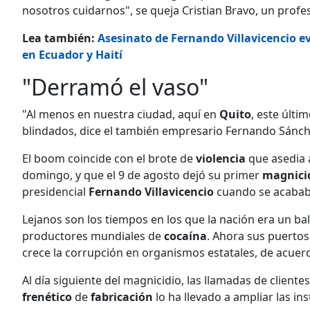
nosotros cuidarnos", se queja Cristian Bravo, un profe
Lea también:
Asesinato de Fernando Villavicencio ev
en Ecuador y Haití
"Derramó el vaso"
"Al menos en nuestra ciudad, aquí en
Quito
, este últi
blindados, dice el también empresario Fernando Sánch
El boom coincide con el brote de
violencia
que asedia a
domingo, y que el 9 de agosto dejó su primer
magnici
presidencial
Fernando Villavicencio
cuando se acababa
Lejanos son los tiempos en los que la nación era un b
productores mundiales de
cocaína
. Ahora sus puertos
crece la corrupción en organismos estatales, de acuer
Al día siguiente del magnicidio, las llamadas de cliente
frenético
de
fabricación
lo ha llevado a ampliar las in