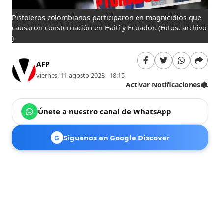
Pistoleros colombianos participaron en magnicidios que
causaron consternación en Haití y Ecuador.
(Fotos: archivo
)
AFP
viernes, 11 agosto 2023 - 18:15
Activar Notificaciones
Únete a nuestro canal de WhatsApp
G
Síguenos en Google Discover