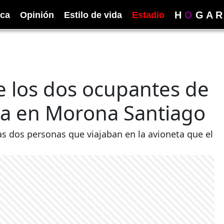
H
O
G
A
R
ica
Opinión
Estilo de vida
Estadio
e los dos ocupantes de
da en Morona Santiago
las dos personas que viajaban en la avioneta que el