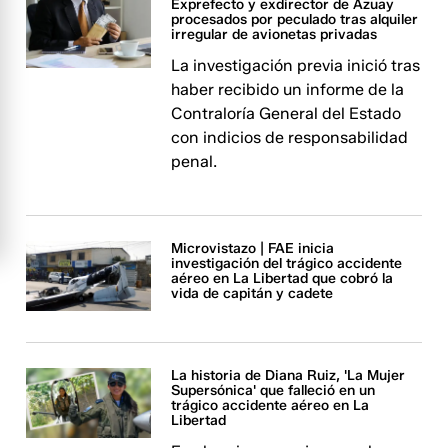
Exprefecto y exdirector de Azuay
procesados por peculado tras alquiler
irregular de avionetas privadas
La investigación previa inició tras
haber recibido un informe de la
Contraloría General del Estado
con indicios de responsabilidad
penal.
Microvistazo | FAE inicia
investigación del trágico accidente
aéreo en La Libertad que cobró la
vida de capitán y cadete
La historia de Diana Ruiz, 'La Mujer
Supersónica' que falleció en un
trágico accidente aéreo en La
Libertad