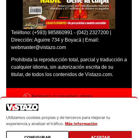
Teléfono: (+593) 985860991 - (042) 2327200 |
Dirección: Aguirre 734 y Boyacá | Email:
webmaster@vistazo.com
Prohibida la reproducción total, parcial y traducción a
cualquier idioma, sin autorización escrita de su
titular, de todos los contenidos de Vistazo.com.
Empieza a seguirnos ahora
Activar notificaciones
Utilizamos cookies propias y de terceros para mejorar tu
Código ética
experiencia y analizar el tráfico.
Más información
Sugerencias a:
CONFIGURAR
ACEPTAR